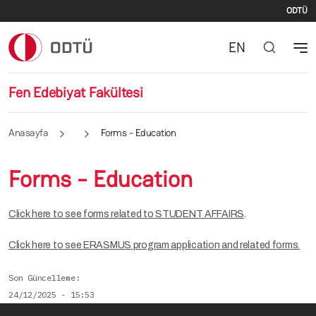
İki
Ana içeriğe atla
ODTÜ
EN
Fen Edebiyat Fakültesi
Anasayfa
Forms - Education
Forms - Education
Click here to see forms related to STUDENT AFFAIRS
.
Click here to see ERASMUS program application and related forms.
Son Güncelleme
24/12/2025 - 15:53