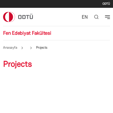
İki
Ana içeriğe atla
ODTÜ
EN
Fen Edebiyat Fakültesi
Anasayfa
Projects
Projects