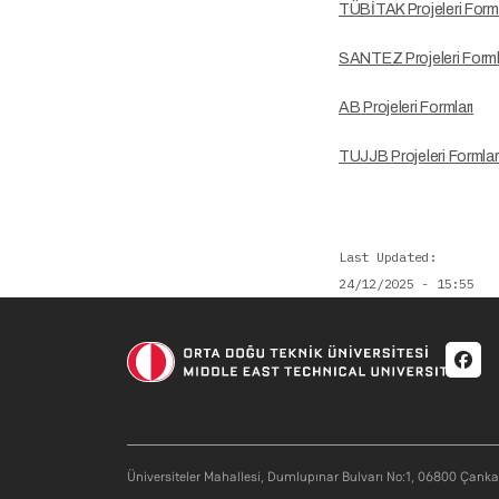
TÜBİTAK Projeleri Forml
SANTEZ Projeleri Forml
AB Projeleri Formları
TUJJB Projeleri Formlar
Last Updated
24/12/2025 - 15:55
Soci
Üniversiteler Mahallesi, Dumlupınar Bulvarı No:1, 06800 Çank