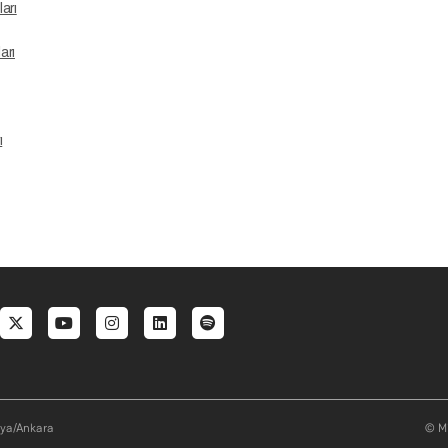
arı
arı
ı
al menu
aya/Ankara
© Mi