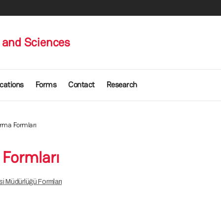
s and Sciences
ications
Forms
Contact
Research
ırma Formları
 Formları
i Müdürlüğü Formları