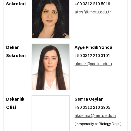
Sekreteri
+90 0312 210 5019
atesf@metu.edu.tr
Dekan
Ayşe Fındık Yonca
Sekreteri
+90 0312 210 3101
afindik@metu.edu.tr
Dekanlık
Semra Ceylan
Ofisi
+90 0312 210 3905
aksemra@metu.edu.tr
(temporarily at Biology Dept.)