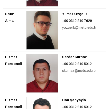
Satın
Yılmaz Özçelik
Alma
+90 0312 210 7629
yozcelik@metu.edu.tr
Hizmet
Serdar Kurnaz
Personeli
+90 0312 210 5012
skurnaz@metu.edu.tr
Hizmet
Can Şenyayla
Personeli
+90 0312 210 5012