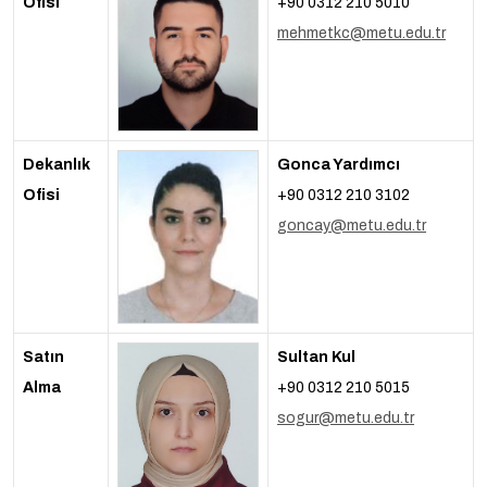
Ofisi
+90 0312 210 5010
mehmetkc@metu.edu.tr
Dekanlık
Gonca Yardımcı
Ofisi
+90 0312 210 3102
goncay@metu.edu.tr
Satın
Sultan Kul
Alma
+90 0312 210 5015
sogur@metu.edu.tr