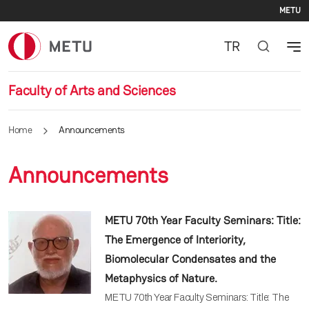
Se
Skip to main content
METU
TR
Faculty of Arts and Sciences
Home
Announcements
Announcements
METU 70th Year Faculty Seminars: Title:
The Emergence of Interiority,
Biomolecular Condensates and the
Metaphysics of Nature.
METU 70th Year Faculty Seminars: Title: The