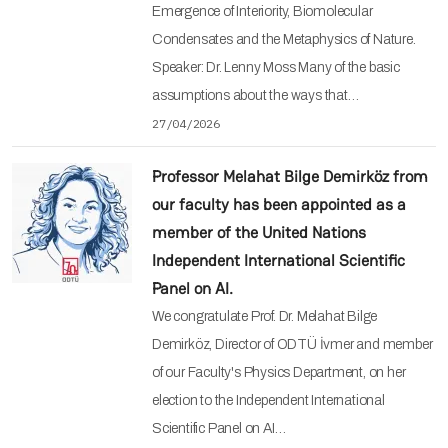
Emergence of Interiority, Biomolecular
Condensates and the Metaphysics of Nature.
Speaker: Dr. Lenny Moss Many of the basic
assumptions about the ways that…
27/04/2026
Professor Melahat Bilge Demirköz from
our faculty has been appointed as a
member of the United Nations
Independent International Scientific
Panel on AI.
We congratulate Prof. Dr. Melahat Bilge
Demirköz, Director of ODTÜ İvmer and member
of our Faculty's Physics Department, on her
election to the Independent International
Scientific Panel on AI…